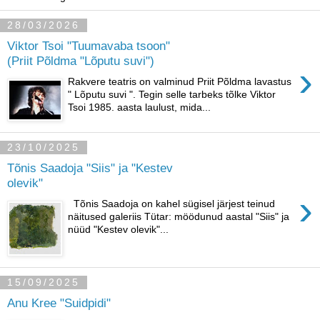
28/03/2026
Viktor Tsoi "Tuumavaba tsoon"
(Priit Põldma "Lõputu suvi")
›
Rakvere teatris on valminud Priit Põldma lavastus
" Lõputu suvi ". Tegin selle tarbeks tõlke Viktor
Tsoi 1985. aasta laulust, mida...
23/10/2025
Tõnis Saadoja "Siis" ja "Kestev
olevik"
›
Tõnis Saadoja on kahel sügisel järjest teinud
näitused galeriis Tütar: möödunud aastal "Siis" ja
nüüd "Kestev olevik"...
15/09/2025
Anu Kree "Suidpidi"