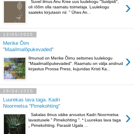
›
Suvel ilmus Anu Kree uus luulekogu "Suidpidi",
oli rõõm olla raamatu toimetaja. Luulekogu
saateks kirjutasin nii: " Ühes An...
12/05/2025
Merike Õim
"Maailmalõpukevaded"
›
Ilmunud on Merike Õimu seitsmes luulekogu
"Maailmalõpukevaded". Raamatu on välja andnud
kirjastus Proosa Press, kujundas Kristi Ka...
28/04/2025
Luurekas lava taga. Kadri
Noormetsa "Pimekohting"
›
Sakalas ilmus väike arvustus Kadri Noormetsa
lavastusele " Pimekohting ". * Luurekas lava taga
„ Pimekohting. Parasiit Ugala ...