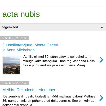
acta nubis
▼
26/07/2026
Juubeliintervjuud. Monte Ceceri
ja Anna Michelson
›
Aprillis oli mul 50. sünnipäev ja sel puhul tehti
minuga kaks intervjuud - ühe tegi Johanna Ross
Keele ja Kirjanduse jaoks ning teise Maarj...
25/05/2026
Methis. Dekadentsi erinumber
›
Detsembris ilmus digitaalselt ja nüüd maikuus paberil Methise
36. number, mis on pühendatud dekadentsile. See on kolmas
dekadentsi-grandi a...